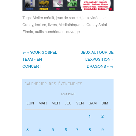
Tags:
Atelier créatif
,
jeux de société
,
jeux vidéo
,
Le
Crotoy
,
lecture
,
livres
,
Médiathèque Le Crotoy Saint
Firmin
,
outils numériques
,
ouvrage
← « YOUR GOSPEL
JEUX AUTOUR DE
TEAM » EN
L’EXPOSITION «
CONCERT
DRAGONS » →
CALENDRIER DES ÉVÉNEMENTS
août 2026
LUN
MAR
MER
JEU
VEN
SAM
DIM
1
2
3
4
5
6
7
8
9