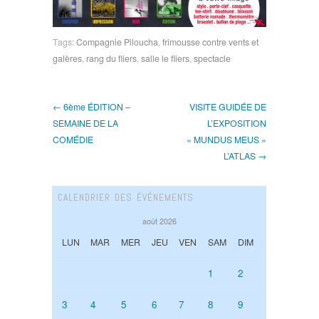
Tags:
Compagnie Piloucha
,
frimousse contre vents et
galères
,
rang du fliers
,
salle le fliers
,
spectacle
← 6ème ÉDITION –
VISITE GUIDÉE DE
SEMAINE DE LA
L’EXPOSITION
COMÉDIE
« MUNDUS MEUS »
L’ATLAS →
CALENDRIER DES ÉVÉNEMENTS
août 2026
LUN
MAR
MER
JEU
VEN
SAM
DIM
1
2
3
4
5
6
7
8
9