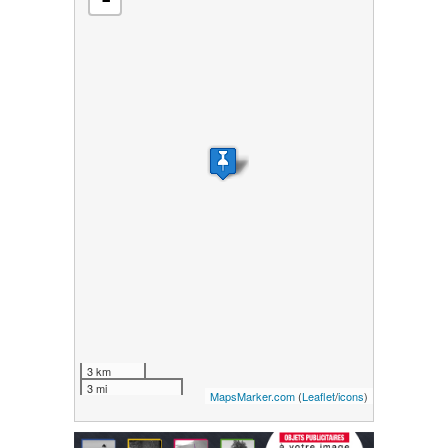
3 km
3 mi
MapsMarker.com
(
Leaflet
/
icons
)