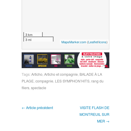
3 km
3 mi
MapsMarker.com
(
Leaflet
/
icons
)
Tags:
Articho
,
Articho et compagnie
,
BALADE À LA
PLAGE
,
compagnie
,
LES SYMPHON’HITS
,
rang du
fliers
,
spectacle
← Article précédent
VISITE FLASH DE
MONTREUIL SUR
MER →