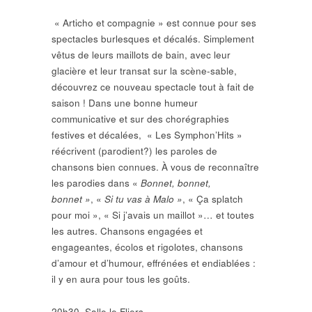
« Articho et compagnie » est connue pour ses
spectacles burlesques et décalés. Simplement
vêtus de leurs maillots de bain, avec leur
glacière et leur transat sur la scène-sable,
découvrez ce nouveau spectacle tout à fait de
saison ! Dans une bonne humeur
communicative et sur des chorégraphies
festives et décalées, « Les Symphon’Hits »
réécrivent (parodient?) les paroles de
chansons bien connues. À vous de reconnaître
les parodies dans
«
Bonnet, bonnet,
bonnet »
,
«
Si tu vas à Malo »
, « Ça splatch
pour moi », « Si j’avais un maillot »… et toutes
les autres. Chansons engagées et
engageantes, écolos et rigolotes, chansons
d’amour et d’humour, effrénées et endiablées :
il y en aura pour tous les goûts.
20h30, Salle le Fliers.