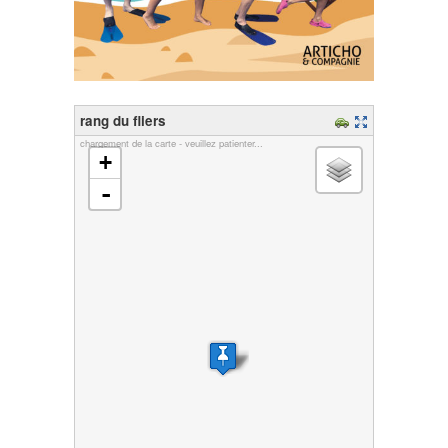
rang du fliers
chargement de la carte - veuillez patienter...
+
-