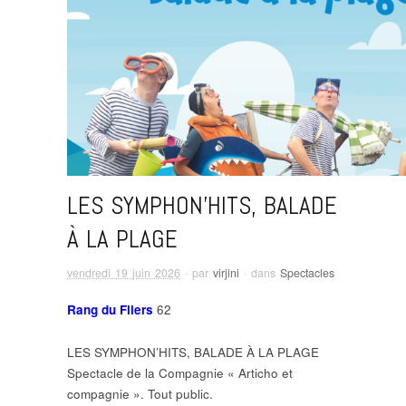
LES SYMPHON’HITS, BALADE
À LA PLAGE
vendredi 19 juin 2026
· par
virjini
· dans
Spectacles
Rang du Fliers
62
LES SYMPHON’HITS, BALADE À LA PLAGE
Spectacle de la Compagnie « Articho et
compagnie ». Tout public.