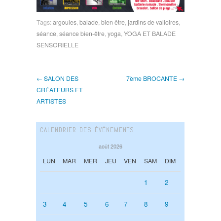
Tags:
argoules
,
balade
,
bien être
,
jardins de valloires
,
séance
,
séance bien-être
,
yoga
,
YOGA ET BALADE
SENSORIELLE
← SALON DES
7ème BROCANTE →
CRÉATEURS ET
ARTISTES
CALENDRIER DES ÉVÉNEMENTS
août 2026
LUN
MAR
MER
JEU
VEN
SAM
DIM
1
2
3
4
5
6
7
8
9