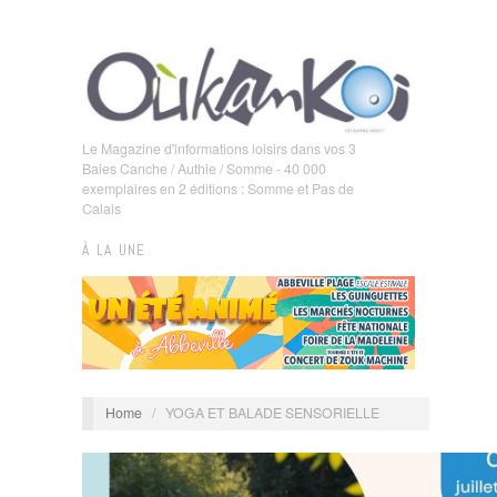
Le Magazine d'informations loisirs dans vos 3
Baies Canche / Authie / Somme - 40 000
exemplaires en 2 éditions : Somme et Pas de
Calais
À LA UNE
Home
/
YOGA ET BALADE SENSORIELLE