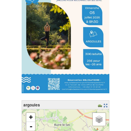
argoules
chargement de la carte - veuillez patienter...
+
-