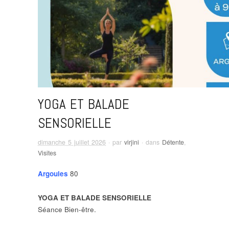
YOGA ET BALADE
SENSORIELLE
dimanche 5 juillet 2026
· par
virjini
· dans
Détente
,
Visites
Argoules
80
YOGA ET BALADE SENSORIELLE
Séance Bien-être.