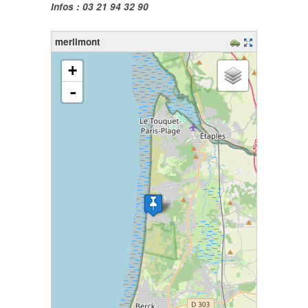
Infos : 03 21 94 32 90
merlimont
chargement de la carte - veuillez patienter...
+
-