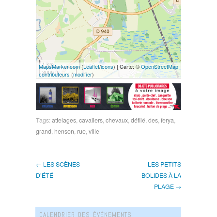
1 km
MapsMarker.com
(
Leaflet
/
icons
) | Carte: ©
OpenStreetMap
3000 ft
contributeurs
(
modifier
)
Tags:
attelages
,
cavaliers
,
chevaux
,
défilé
,
des
,
ferya
,
grand
,
henson
,
rue
,
ville
← LES SCÈNES
LES PETITS
D’ÉTÉ
BOLIDES À LA
PLAGE →
CALENDRIER DES ÉVÉNEMENTS