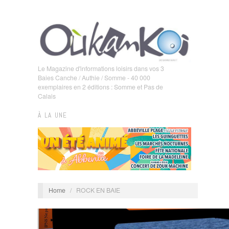
Le Magazine d'informations loisirs dans vos 3
Baies Canche / Authie / Somme - 40 000
exemplaires en 2 éditions : Somme et Pas de
Calais
À LA UNE
Home
/
ROCK EN BAIE