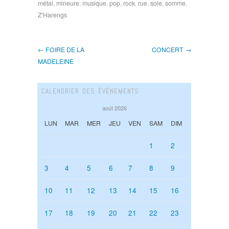
métal
,
mineure
,
musique
,
pop
,
rock
,
rue
,
sole
,
somme
,
Z'Harengs
← FOIRE DE LA
CONCERT →
MADELEINE
CALENDRIER DES ÉVÉNEMENTS
août 2026
LUN
MAR
MER
JEU
VEN
SAM
DIM
1
2
3
4
5
6
7
8
9
10
11
12
13
14
15
16
17
18
19
20
21
22
23