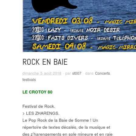
ROCK EN BAIE
dimanche 5 août 2018
· par
st007
· dans
Concerts
,
festivals
LE CROTOY 80
Festival de Rock.
> LES ZHARENGS.
Le Pop Rock de la Baie de Somme ! Un
répertoire de textes décalés, de la musique et
des z’harengements en sole mineure et en raie