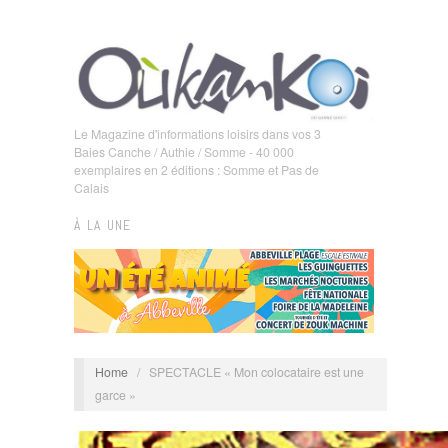
Le Magazine d'informations loisirs dans vos 3
Baies Canche / Authie / Somme - 40 000
exemplaires en 2 éditions : Somme et Pas de
Calais
À LA UNE
Home
/
SPECTACLE « Mon colocataire est une
garce »