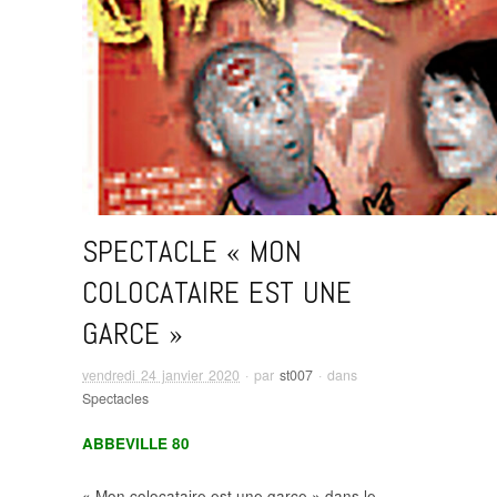
SPECTACLE « MON
COLOCATAIRE EST UNE
GARCE »
vendredi 24 janvier 2020
· par
st007
· dans
Spectacles
ABBEVILLE 80
« Mon colocataire est une garce » dans le