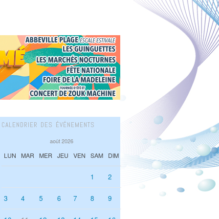
CALENDRIER DES ÉVÉNEMENTS
août 2026
LUN
MAR
MER
JEU
VEN
SAM
DIM
1
2
3
4
5
6
7
8
9