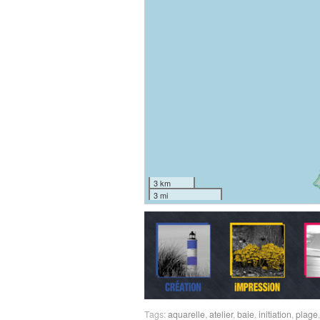
3 km
3 mi
Tags:
aquarelle
,
atelier
,
baie
,
initiation
,
plage