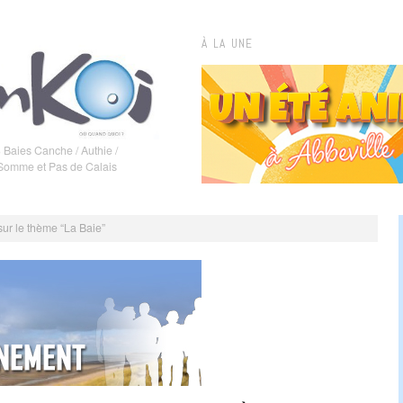
À LA UNE
 Baies Canche / Authie /
 Somme et Pas de Calais
e sur le thème “La Baie”