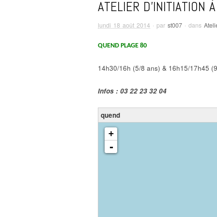
ATELIER D’INITIATION 
lundi 18 août 2014
· par
st007
· dans
Atel
QUEND PLAGE 80
14h30/16h (5/8 ans) & 16h15/17h45 (9/+
Infos : 03 22 23 32 04
quend
chargement de la carte - veuillez patienter...
+
-