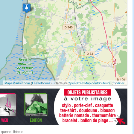
MapsMarker.com
(
Leaflet
/
icons
) | Carte: ©
OpenStreetMap contributeurs
(
modifier
)
,
quend
,
thème