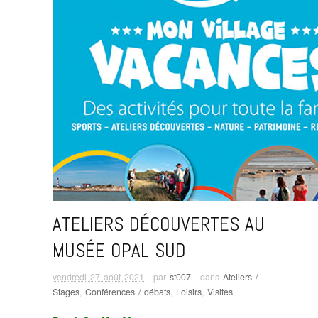
ATELIERS DÉCOUVERTES AU
MUSÉE OPAL SUD
vendredi 27 août 2021
· par
st007
· dans
Ateliers /
Stages
,
Conférences / débats
,
Loisirs
,
Visites