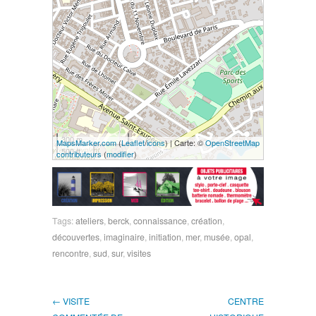
300 m
MapsMarker.com
(
Leaflet
/
icons
) | Carte: ©
OpenStreetMap
500 ft
contributeurs
(
modifier
)
Tags:
ateliers
,
berck
,
connaissance
,
création
,
découvertes
,
imaginaire
,
initiation
,
mer
,
musée
,
opal
,
rencontre
,
sud
,
sur
,
visites
← VISITE
CENTRE