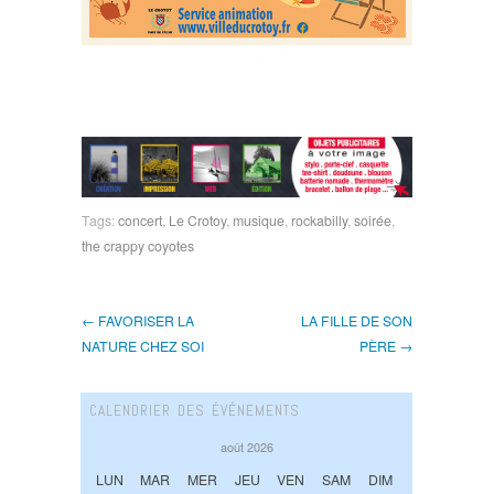
Tags:
concert
,
Le Crotoy
,
musique
,
rockabilly
,
soirée
,
the crappy coyotes
← FAVORISER LA
LA FILLE DE SON
NATURE CHEZ SOI
PÈRE →
CALENDRIER DES ÉVÉNEMENTS
août 2026
LUN
MAR
MER
JEU
VEN
SAM
DIM