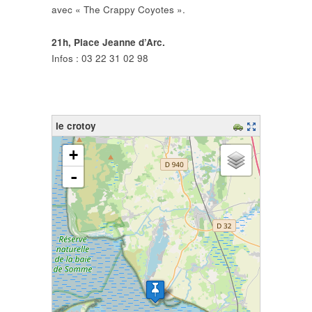
avec « The Crappy Coyotes ».
21h, Place Jeanne d’Arc.
Infos : 03 22 31 02 98
le crotoy
chargement de la carte - veuillez patienter...
+
-