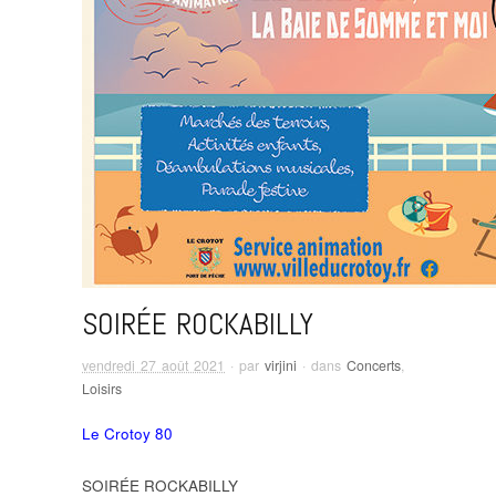
SOIRÉE ROCKABILLY
vendredi 27 août 2021
· par
virjini
· dans
Concerts
,
Loisirs
Le Crotoy 80
SOIRÉE ROCKABILLY