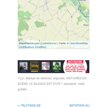
2 km
MapsMarker.com
(
Leaflet
/
icons
) | Carte: ©
OpenStreetMap
1 mi
contributeurs
(
modifier
)
Tags:
Abbaye de Valloires
,
argoules
,
HISTOIRES EN
SCÈNE
,
LE SILENCE EST D'OR ?
,
spectacle
,
visite
guidée
← PILOTAGE DE
INITIATION AU