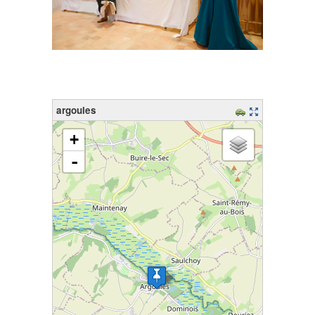
argoules
chargement de la carte - veuillez patienter...
+
-