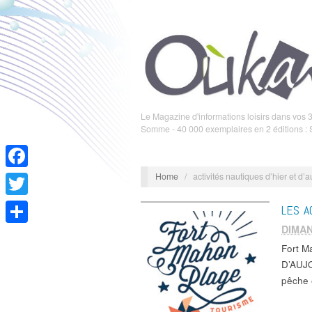
Le Magazine d'informations loisirs dans vos 3
Somme - 40 000 exemplaires en 2 éditions :
Home
/
activités nautiques d’hier et d’
Facebook
Twitter
LES A
DIMA
Partager
Fort 
D’AUJO
pêche 