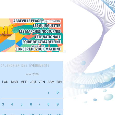
CALENDRIER DES ÉVÉNEMENTS
août 2026
LUN
MAR
MER
JEU
VEN
SAM
DIM
1
2
3
4
5
6
7
8
9