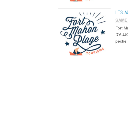
LES A
SAME
Fort 
D’AUJO
pêche 