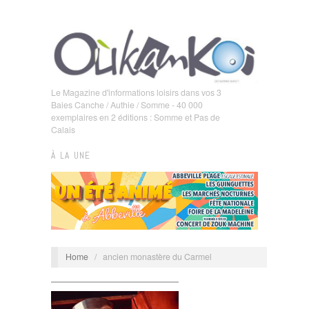
Le Magazine d'informations loisirs dans vos 3
Baies Canche / Authie / Somme - 40 000
exemplaires en 2 éditions : Somme et Pas de
Calais
À LA UNE
Home
/
ancien monastère du Carmel