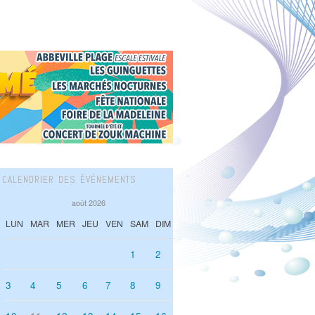
CALENDRIER DES ÉVÉNEMENTS
août 2026
LUN
MAR
MER
JEU
VEN
SAM
DIM
1
2
3
4
5
6
7
8
9