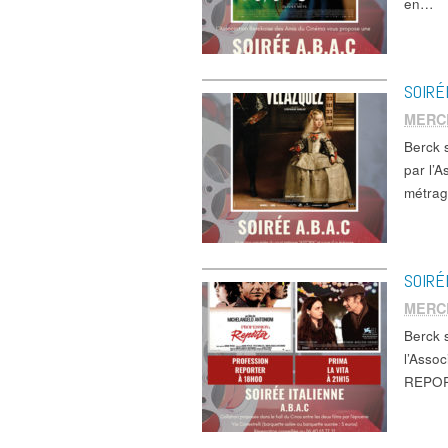
en…
SOIRÉ
MERC
Berck
par l’
métrag
SOIRÉ
MERC
Berck 
l’Asso
REPORT