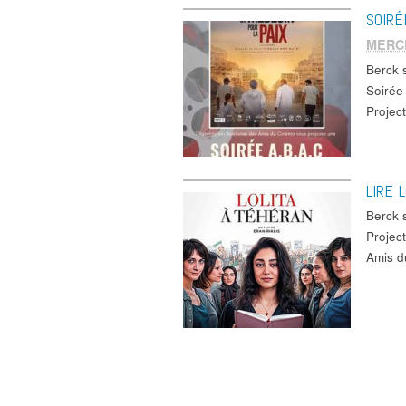
SOIRÉ
MERC
Berck 
Soirée
Projec
LIRE 
Berck 
Projec
Amis d