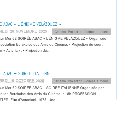
E ABAC « L’ÉNIGME VELÁZQUEZ »
REDI 26 NOVEMBRE 2025
Cinéma
,
Projection
,
Soirées à thème
 sur Mer 62 SOIRÉE ABAC « L’ÉNIGME VELÁZQUEZ » Organisée
Association Berckoise des Amis du Cinéma. • Projection du court
e « Astoria ». • Projection du…
E ABAC – SOIRÉE ITALIENNE
REDI 15 OCTOBRE 2025
Cinéma
,
Projection
,
Soirées à thème
sur Mer 62 SOIRÉE ABAC – SOIRÉE ITALIENNE Organisée par
ciation Berckoise des Amis du Cinéma. • 18h PROFESSION
ER. Film d’Antonioni. 1975. Une…