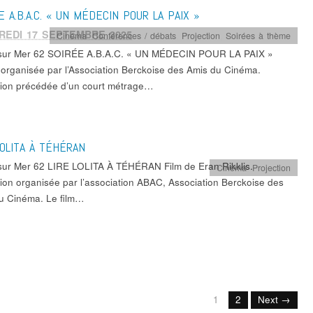
E A.B.A.C. « UN MÉDECIN POUR LA PAIX »
REDI 17 SEPTEMBRE 2025
Cinéma
,
Conférences / débats
,
Projection
,
Soirées à thème
sur Mer 62 SOIRÉE A.B.A.C. « UN MÉDECIN POUR LA PAIX »
 organisée par l’Association Berckoise des Amis du Cinéma.
tion précédée d’un court métrage…
LOLITA À TÉHÉRAN
sur Mer 62 LIRE LOLITA À TÉHÉRAN Film de Eran Rikklis.
Cinéma
,
Projection
tion organisée par l’association ABAC, Association Berckoise des
u Cinéma. Le film…
1
2
Next →