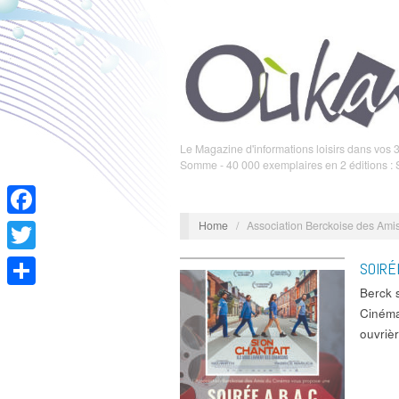
Le Magazine d'informations loisirs dans vos 3
Somme - 40 000 exemplaires en 2 éditions :
Home
/
Association Berckoise des Am
Facebook
Twitter
SOIRÉ
Berck 
Partager
Cinéma
ouvri