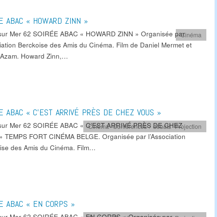
E ABAC « HOWARD ZINN »
 sur Mer 62 SOIRÉE ABAC « HOWARD ZINN » Organisée par
Cinéma
ciation Berckoise des Amis du Cinéma. Film de Daniel Mermet et
r Azam. Howard Zinn,…
E ABAC « C’EST ARRIVÉ PRÈS DE CHEZ VOUS »
 sur Mer 62 SOIRÉE ABAC « C’EST ARRIVÉ PRÈS DE CHEZ
Cinéma
,
Conférences / débats
,
Projection
 TEMPS FORT CINÉMA BELGE. Organisée par l’Association
ise des Amis du Cinéma. Film…
E ABAC « EN CORPS »
sur Mer 62 SOIRÉE ABAC « EN CORPS » Organisée par