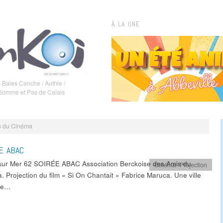
À LA UNE
 Baies Canche / Authie /
 Somme et Pas de Calais
is du Cinéma
E ABAC
sur Mer 62 SOIRÉE ABAC Association Berckoise des Amis du
Cinéma
,
Projection
. Projection du film « Si On Chantait » Fabrice Maruca. Une ville
ère…