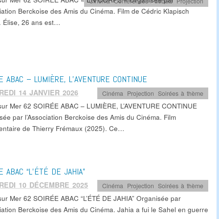
Cinéma
,
Conférences / débats
,
Projection
ciation Berckoise des Amis du Cinéma. Film de Cédric Klapisch
. Élise, 26 ans est…
E ABAC – LUMIÈRE, L’AVENTURE CONTINUE
EDI 14 JANVIER 2026
Cinéma
,
Projection
,
Soirées à thème
 sur Mer 62 SOIRÉE ABAC – LUMIÈRE, L’AVENTURE CONTINUE
sée par l’Association Berckoise des Amis du Cinéma. Film
ntaire de Thierry Frémaux (2025). Ce…
E ABAC “L’ÉTÉ DE JAHIA”
REDI 10 DÉCEMBRE 2025
Cinéma
,
Projection
,
Soirées à thème
sur Mer 62 SOIRÉE ABAC “L’ÉTÉ DE JAHIA” Organisée par
ciation Berckoise des Amis du Cinéma. Jahia a fui le Sahel en guerre