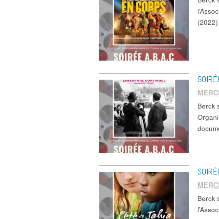
l’Asso
(2022)
SOIRÉ
MERCR
Berck
Organi
docume
SOIRÉ
MERC
Berck 
l’Asso