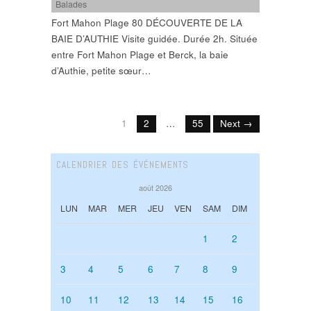
Balades
Fort Mahon Plage 80 DÉCOUVERTE DE LA
BAIE D’AUTHIE Visite guidée. Durée 2h. Située
entre Fort Mahon Plage et Berck, la baie
d’Authie, petite sœur…
1
2
…
55
Next →
CALENDRIER DES ÉVÉNEMENTS
août 2026
LUN
MAR
MER
JEU
VEN
SAM
DIM
1
2
3
4
5
6
7
8
9
10
11
12
13
14
15
16