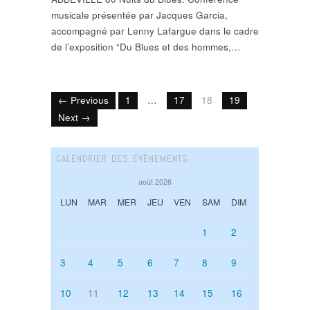
musicale présentée par Jacques Garcia,
accompagné par Lenny Lafargue dans le cadre
de l’exposition “Du Blues et des hommes,…
← Previous
1
…
17
18
19
Next →
CALENDRIER DES ÉVÉNEMENTS
août 2026
LUN
MAR
MER
JEU
VEN
SAM
DIM
1
2
3
4
5
6
7
8
9
10
11
12
13
14
15
16