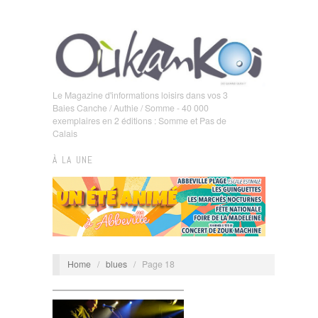
Le Magazine d'informations loisirs dans vos 3
Baies Canche / Authie / Somme - 40 000
exemplaires en 2 éditions : Somme et Pas de
Calais
À LA UNE
Home
/
blues
/
Page 18