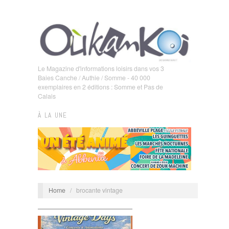
Le Magazine d'informations loisirs dans vos 3
Baies Canche / Authie / Somme - 40 000
exemplaires en 2 éditions : Somme et Pas de
Calais
À LA UNE
Home
/
brocante vintage