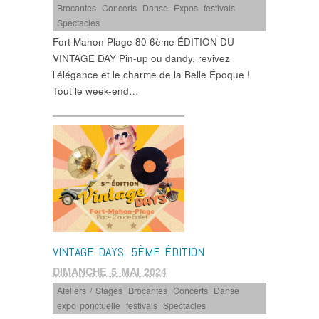
Brocantes
,
Concerts
,
Danse
,
Expos
,
festivals
,
Spectacles
Fort Mahon Plage 80 6ème ÉDITION DU
VINTAGE DAY Pin-up ou dandy, revivez
l’élégance et le charme de la Belle Époque !
Tout le week-end…
VINTAGE DAYS, 5ÈME ÉDITION
DIMANCHE 5 MAI 2024
Ateliers / Stages
,
Brocantes
,
Concerts
,
Danse
,
expo ponctuelle
,
festivals
,
Spectacles