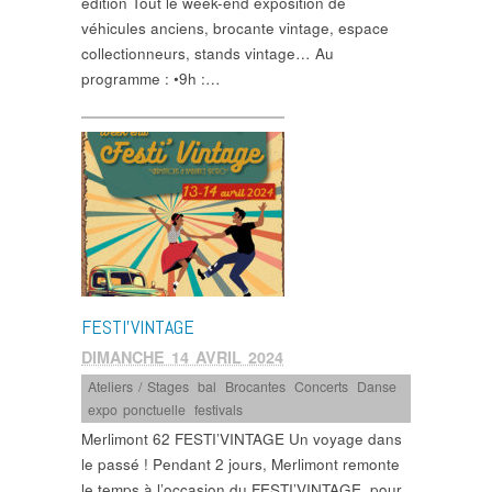
édition Tout le week-end exposition de
véhicules anciens, brocante vintage, espace
collectionneurs, stands vintage… Au
programme : •9h :…
FESTI’VINTAGE
DIMANCHE 14 AVRIL 2024
Ateliers / Stages
,
bal
,
Brocantes
,
Concerts
,
Danse
,
expo ponctuelle
,
festivals
Merlimont 62 FESTI’VINTAGE Un voyage dans
le passé ! Pendant 2 jours, Merlimont remonte
le temps à l’occasion du FESTI’VINTAGE, pour