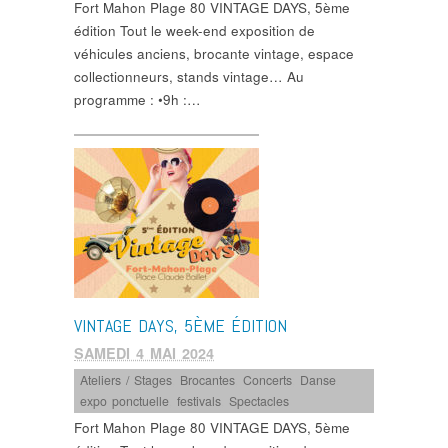
Fort Mahon Plage 80 VINTAGE DAYS, 5ème
édition Tout le week-end exposition de
véhicules anciens, brocante vintage, espace
collectionneurs, stands vintage… Au
programme : •9h :…
VINTAGE DAYS, 5ÈME ÉDITION
SAMEDI 4 MAI 2024
Ateliers / Stages
,
Brocantes
,
Concerts
,
Danse
,
expo ponctuelle
,
festivals
,
Spectacles
Fort Mahon Plage 80 VINTAGE DAYS, 5ème