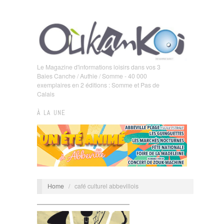
Le Magazine d'informations loisirs dans vos 3
Baies Canche / Authie / Somme - 40 000
exemplaires en 2 éditions : Somme et Pas de
Calais
À LA UNE
Home
/
café culturel abbevillois