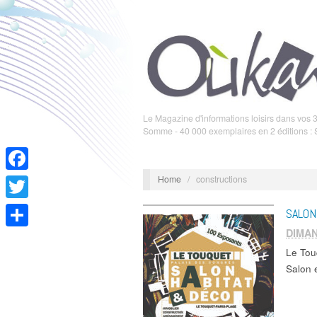
Le Magazine d'informations loisirs dans vos 3
Somme - 40 000 exemplaires en 2 éditions :
Home
/
constructions
Facebook
Twitter
SALON
DIMAN
Partager
Le Tou
Salon 