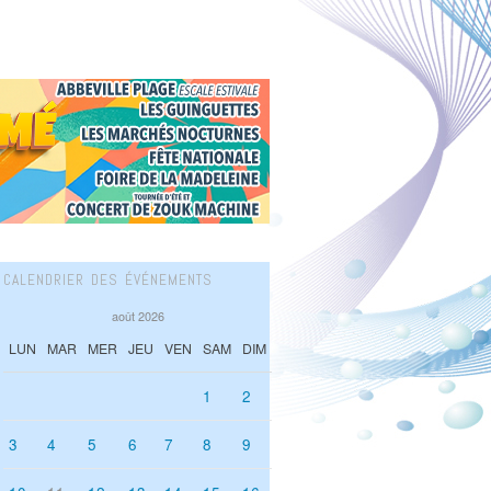
CALENDRIER DES ÉVÉNEMENTS
août 2026
LUN
MAR
MER
JEU
VEN
SAM
DIM
1
2
3
4
5
6
7
8
9