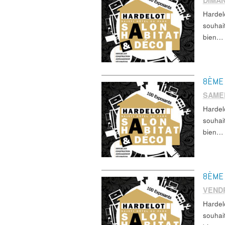
DIMA
Hardel
souhai
bien… 
8ÈME 
SAMED
Hardel
souhai
bien… 
8ÈME 
VEND
Hardel
souhai