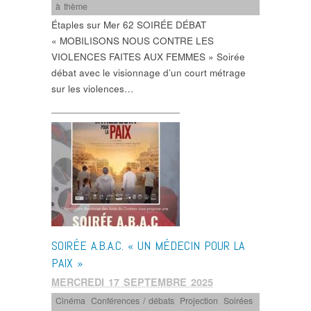
à thème
Étaples sur Mer 62 SOIRÉE DÉBAT
« MOBILISONS NOUS CONTRE LES
VIOLENCES FAITES AUX FEMMES » Soirée
débat avec le visionnage d’un court métrage
sur les violences…
SOIRÉE A.B.A.C. « UN MÉDECIN POUR LA
PAIX »
MERCREDI 17 SEPTEMBRE 2025
Cinéma
,
Conférences / débats
,
Projection
,
Soirées