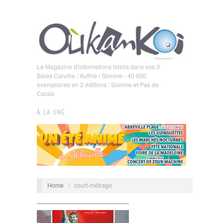
Le Magazine d'informations loisirs dans vos 3
Baies Canche / Authie / Somme - 40 000
exemplaires en 2 éditions : Somme et Pas de
Calais
À LA UNE
Home
/
court-métrage