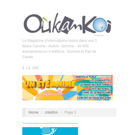
Le Magazine d'informations loisirs dans vos 3
Baies Canche / Authie / Somme - 40 000
exemplaires en 2 éditions : Somme et Pas de
Calais
À LA UNE
Home
/
création
/
Page 3