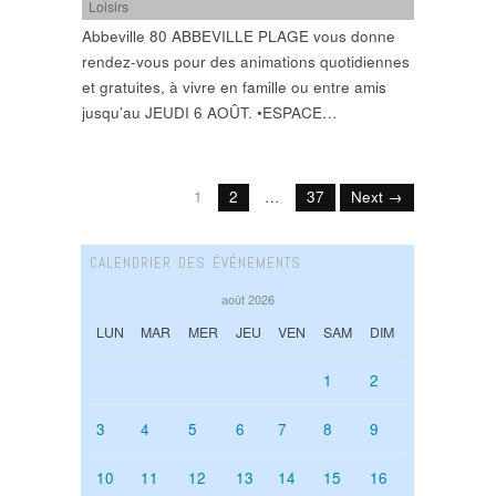
Loisirs
Abbeville 80 ABBEVILLE PLAGE vous donne
rendez-vous pour des animations quotidiennes
et gratuites, à vivre en famille ou entre amis
jusqu’au JEUDI 6 AOÛT. •ESPACE…
1
2
…
37
Next →
CALENDRIER DES ÉVÉNEMENTS
août 2026
LUN
MAR
MER
JEU
VEN
SAM
DIM
1
2
3
4
5
6
7
8
9
10
11
12
13
14
15
16