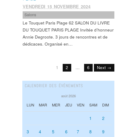
VENDREDI 15 NOVEMBRE 2024
Salons
Le Touquet Paris Plage 62 SALON DU LIVRE
DU TOUQUET PARIS PLAGE Invitée d’honneur
Annie Degroote. 3 jours de rencontres et de
dédicaces. Organisé en…
1
2
…
6
Next →
CALENDRIER DES ÉVÉNEMENTS
août 2026
LUN
MAR
MER
JEU
VEN
SAM
DIM
1
2
3
4
5
6
7
8
9