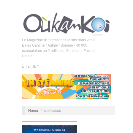
Le Magazine d'informations loisirs dans vos 3
Baies Canche / Authie / Somme - 40 000
exemplaires en 2 éditions : Somme et Pas de
Calais
À LA UNE
Home
/
dedicaces