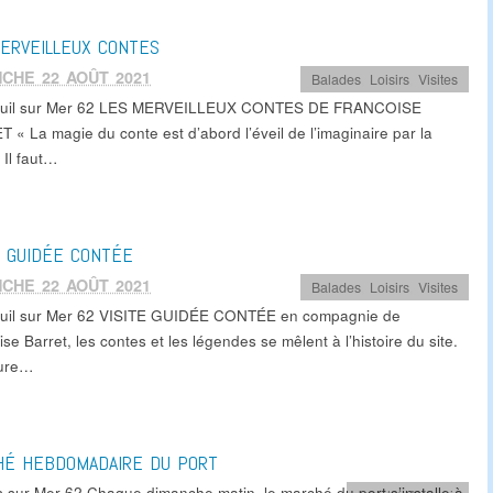
ERVEILLEUX CONTES
CHE 22 AOÛT 2021
Balades
,
Loisirs
,
Visites
euil sur Mer 62 LES MERVEILLEUX CONTES DE FRANCOISE
 « La magie du conte est d’abord l’éveil de l’imaginaire par la
 Il faut…
E GUIDÉE CONTÉE
CHE 22 AOÛT 2021
Balades
,
Loisirs
,
Visites
uil sur Mer 62 VISITE GUIDÉE CONTÉE en compagnie de
se Barret, les contes et les légendes se mêlent à l’histoire du site.
ture…
HÉ HEBDOMADAIRE DU PORT
s sur Mer 62 Chaque dimanche matin, le marché du port s’installe à