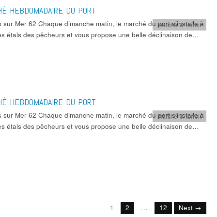
HÉ HEBDOMADAIRE DU PORT
s sur Mer 62 Chaque dimanche matin, le marché du port s’installe à
marché & terroir
es étals des pêcheurs et vous propose une belle déclinaison de…
HÉ HEBDOMADAIRE DU PORT
s sur Mer 62 Chaque dimanche matin, le marché du port s’installe à
marché & terroir
es étals des pêcheurs et vous propose une belle déclinaison de…
1
2
…
12
Next →