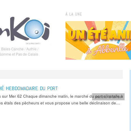
À LA UNE
 Baies Canche / Authie /
 Somme et Pas de Calais
HÉ HEBDOMADAIRE DU PORT
s sur Mer 62 Chaque dimanche matin, le marché du port s’installe à
marché & terroir
es étals des pêcheurs et vous propose une belle déclinaison de…