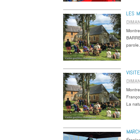
LES M
DIMAN
Montr
BARRET
parole.
VISIT
DIMAN
Montre
Françoi
La na
MARC
Étaple