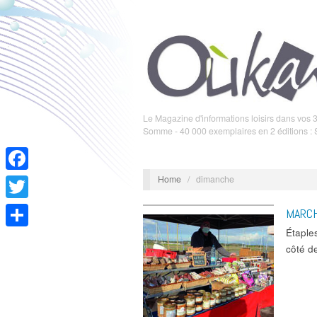
Le Magazine d'informations loisirs dans vos 3
Somme - 40 000 exemplaires en 2 éditions :
Home
/
dimanche
Facebook
Twitter
MARC
Étaple
Partager
côté d