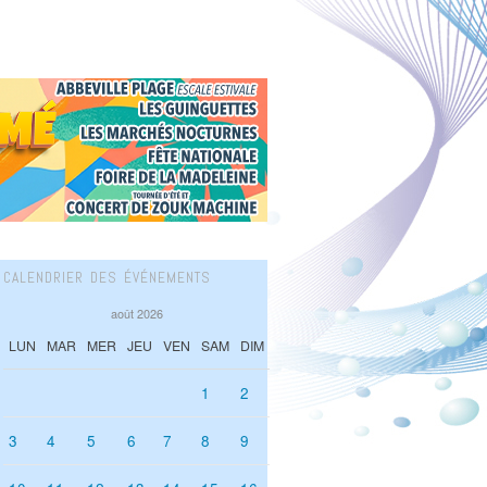
CALENDRIER DES ÉVÉNEMENTS
août 2026
LUN
MAR
MER
JEU
VEN
SAM
DIM
1
2
3
4
5
6
7
8
9