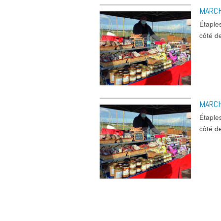
MARC
Étaple
côté d
MARC
Étaple
côté d