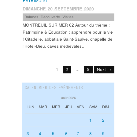
PATRIMOINE
DIMANCHE 20 SEPTEMBRE 2020
Balades
,
Découverte
,
Visites
MONTREUIL SUR MER 62 Autour du thème :
Patrimoine & Éducation : apprendre pour la vie
! Citadelle, abbatiale Saint-Saulve, chapelle de
l’Hôtel-Dieu, caves médiévales…
1
2
…
9
Next →
CALENDRIER DES ÉVÉNEMENTS
août 2026
LUN
MAR
MER
JEU
VEN
SAM
DIM
1
2
3
4
5
6
7
8
9