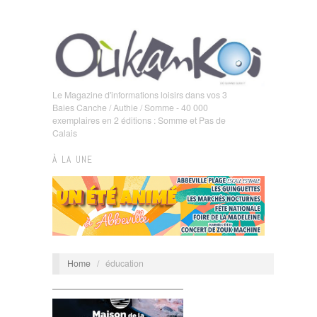
Le Magazine d'informations loisirs dans vos 3
Baies Canche / Authie / Somme - 40 000
exemplaires en 2 éditions : Somme et Pas de
Calais
À LA UNE
Home
/
éducation