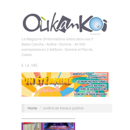
Le Magazine d'informations loisirs dans vos 3
Baies Canche / Authie / Somme - 40 000
exemplaires en 2 éditions : Somme et Pas de
Calais
À LA UNE
Home
/
endins de travaux publics