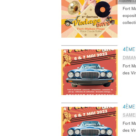
SAMED
Ateliers /
Fort M
exposi
collec
4ÈME 
DIMAN
Fort M
des Vi
4ÈME 
SAMED
Fort M
des Vi