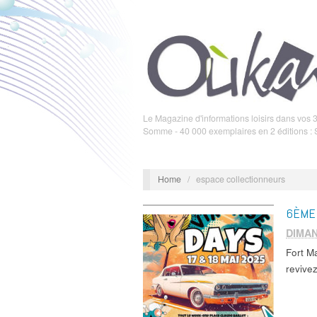
Le Magazine d'informations loisirs dans vos 3
Somme - 40 000 exemplaires en 2 éditions :
Home
/
espace collectionneurs
6ÈME 
DIMAN
Fort M
revive