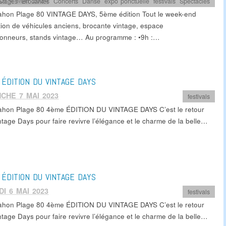
I 4 MAI 2024
 Stages
,
Brocantes
,
Concerts
,
Danse
,
expo ponctuelle
,
festivals
,
Spectacles
ahon Plage 80 VINTAGE DAYS, 5ème édition Tout le week-end
tion de véhicules anciens, brocante vintage, espace
tionneurs, stands vintage… Au programme : •9h :…
ÉDITION DU VINTAGE DAYS
CHE 7 MAI 2023
festivals
ahon Plage 80 4ème ÉDITION DU VINTAGE DAYS C’est le retour
ntage Days pour faire revivre l’élégance et le charme de la belle…
ÉDITION DU VINTAGE DAYS
I 6 MAI 2023
festivals
ahon Plage 80 4ème ÉDITION DU VINTAGE DAYS C’est le retour
ntage Days pour faire revivre l’élégance et le charme de la belle…