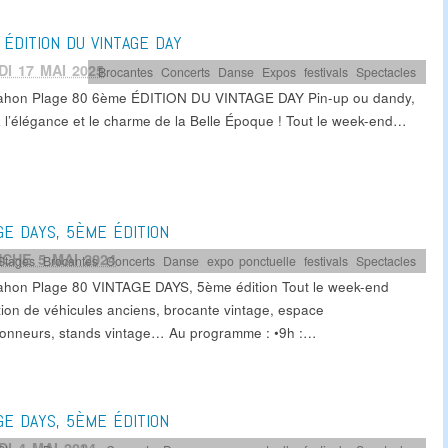
ÉDITION DU VINTAGE DAY
I 17 MAI 2025
Brocantes
,
Concerts
,
Danse
,
Expos
,
festivals
,
Spectacles
ahon Plage 80 6ème ÉDITION DU VINTAGE DAY Pin-up ou dandy,
z l’élégance et le charme de la Belle Époque ! Tout le week-end…
GE DAYS, 5ÈME ÉDITION
CHE 5 MAI 2024
 Stages
,
Brocantes
,
Concerts
,
Danse
,
expo ponctuelle
,
festivals
,
Spectacles
ahon Plage 80 VINTAGE DAYS, 5ème édition Tout le week-end
tion de véhicules anciens, brocante vintage, espace
tionneurs, stands vintage… Au programme : •9h :…
GE DAYS, 5ÈME ÉDITION