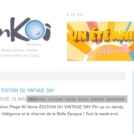
À LA UNE
 Baies Canche / Authie /
 Somme et Pas de Calais
ÉDITION DU VINTAGE DAY
CHE 18 MAI 2025
Brocantes
,
Concerts
,
Danse
,
Expos
,
festivals
,
Spectacles
ahon Plage 80 6ème ÉDITION DU VINTAGE DAY Pin-up ou dandy,
z l’élégance et le charme de la Belle Époque ! Tout le week-end…