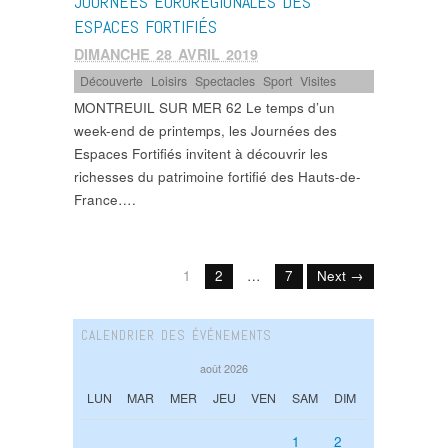
JOURNÉES EURORÉGIONALES DES
ESPACES FORTIFIÉS
DIMANCHE 28 AVRIL 2019
Découverte
,
Loisirs
,
Spectacles
,
Sport
,
Visites
MONTREUIL SUR MER 62 Le temps d’un
week-end de printemps, les Journées des
Espaces Fortifiés invitent à découvrir les
richesses du patrimoine fortifié des Hauts-de-
France….
1
2
…
7
Next →
CALENDRIER DES ÉVÉNEMENTS
août 2026
LUN
MAR
MER
JEU
VEN
SAM
DIM
1
2