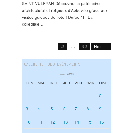
SAINT VULFRAN Découvrez le patrimoine
architectural et religieux d’Abbeville grâce aux
visites guidées de l’été ! Durée 1h. La
collégiale…
1
2
…
92
Next →
CALENDRIER DES ÉVÉNEMENTS
août 2026
LUN
MAR
MER
JEU
VEN
SAM
DIM
1
2
3
4
5
6
7
8
9
10
11
12
13
14
15
16