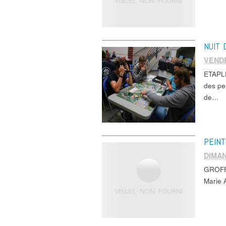
NUIT 
VENDR
ETAPLE
des pe
de…
PEINT
DIMAN
GROFFL
Marie 