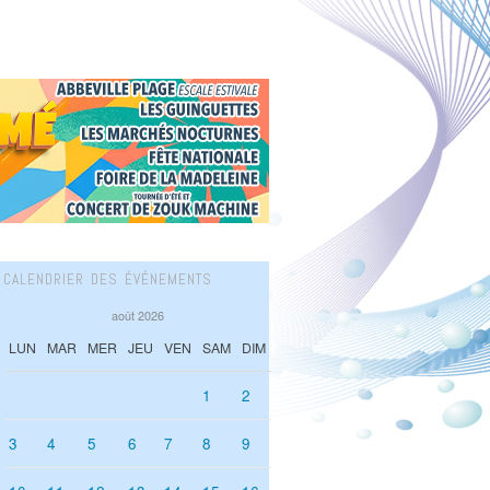
CALENDRIER DES ÉVÉNEMENTS
août 2026
LUN
MAR
MER
JEU
VEN
SAM
DIM
1
2
3
4
5
6
7
8
9