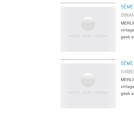
5ÈME 
DIMA
MERLIM
vintag
geek a
5ÈME 
SAME
MERLIM
vintag
geek a