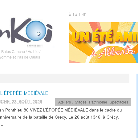
À LA UNE
 Baies Canche / Authie /
 Somme et Pas de Calais
 L’ÉPOPÉE MÉDIÉVALE
CHE 23 AOÛT 2026
Ateliers / Stages
,
Patrimoine
,
Spectacles
en Ponthieu 80 VIVEZ L’ÉPOPÉE MÉDIÉVALE dans le cadre du
nniversaire de la bataille de Crécy. Le 26 août 1346, à Crécy,
ée…