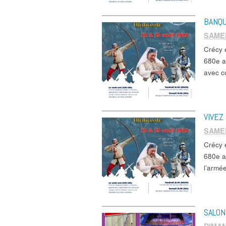
BANQU
SAMED
Crécy 
680e a
avec c
VIVEZ
SAMED
Crécy 
680e a
l’arm
SALON