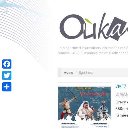
Le Magazine d'informations loisirs dans vos 3
Somme - 40 000 exemplaires en 2 éditions :
Home
/
figurines
Facebook
Twitter
VIVEZ
DIMAN
Partager
Crécy 
680e a
l’arm