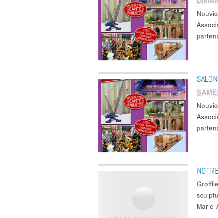
DIMAN
Nouvi
Associ
parten
SALON
SAMED
Nouvi
Associ
parten
NOTRE
Groffl
sculptu
Marie-