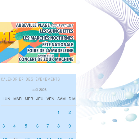
CALENDRIER DES ÉVÉNEMENTS
août 2026
LUN
MAR
MER
JEU
VEN
SAM
DIM
1
2
3
4
5
6
7
8
9