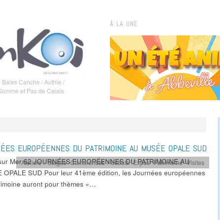
À LA UNE
 Baies Canche / Authie /
 Somme et Pas de Calais
ÉES EUROPÉENNES DU PATRIMOINE AU MUSÉE OPALE SUD
 sur Mer 62 JOURNÉES EUROPÉENNES DU PATRIMOINE AU
Ateliers / Stages
,
Conférences / débats
,
Expos
,
Patrimoine
,
Visites
OPALE SUD Pour leur 41ème édition, les Journées européennes
rimoine auront pour thèmes «…