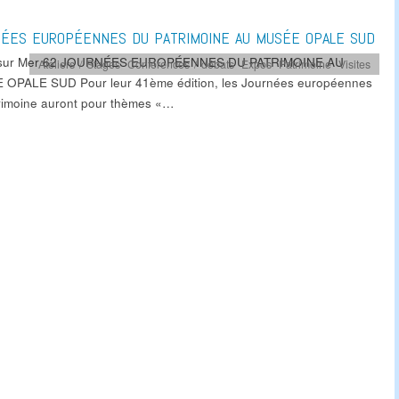
ÉES EUROPÉENNES DU PATRIMOINE AU MUSÉE OPALE SUD
 sur Mer 62 JOURNÉES EUROPÉENNES DU PATRIMOINE AU
Ateliers / Stages
,
Conférences / débats
,
Expos
,
Patrimoine
,
Visites
OPALE SUD Pour leur 41ème édition, les Journées européennes
rimoine auront pour thèmes «…