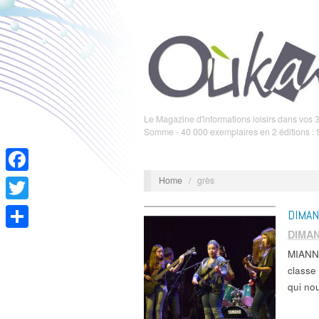
Le Magazine d'informations loisirs dans vos 3
Somme - 40 000 exemplaires en 2 éditions :
Home
/
grès
Facebook
Twitter
DIMAN
DIMA
Partager
MIANN
classe
qui n