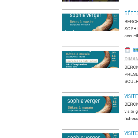
BÊTE
BERCK
SOPHIE
accuei
DIMA
BERCK
PRÉSE
SCULP
VISIT
BERCK
visite
riches
VISIT