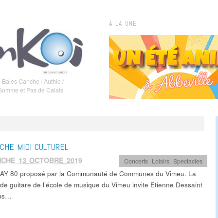
À LA UNE
 Baies Canche / Authie /
 Somme et Pas de Calais
CHE MIDI CULTUREL
NCHE 13 OCTOBRE 2019
Concerts
,
Loisirs
,
Spectacles
AY 80 proposé par la Communauté de Communes du Vimeu. La
 de guitare de l’école de musique du Vimeu invite Etienne Dessaint
ous…