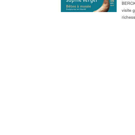
BERCK
visite
riches