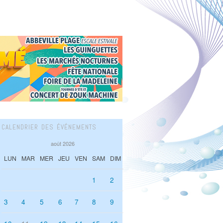
CALENDRIER DES ÉVÉNEMENTS
août 2026
LUN
MAR
MER
JEU
VEN
SAM
DIM
1
2
3
4
5
6
7
8
9