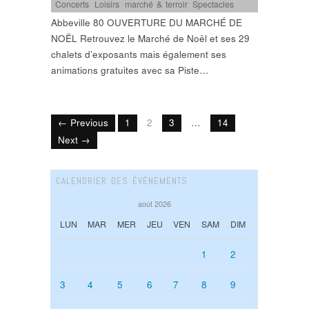
Concerts
,
Loisirs
,
marché & terroir
,
Spectacles
Abbeville 80 OUVERTURE DU MARCHÉ DE
NOËL Retrouvez le Marché de Noël et ses 29
chalets d’exposants mais également ses
animations gratuites avec sa Piste…
← Previous
1
2
3
…
14
Next →
CALENDRIER DES ÉVÉNEMENTS
août 2026
LUN
MAR
MER
JEU
VEN
SAM
DIM
1
2
3
4
5
6
7
8
9