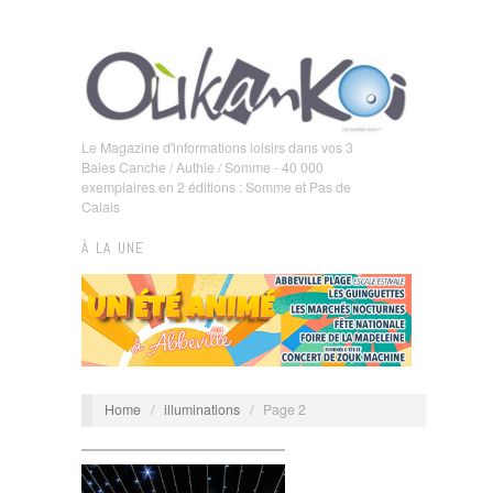
Le Magazine d'informations loisirs dans vos 3
Baies Canche / Authie / Somme - 40 000
exemplaires en 2 éditions : Somme et Pas de
Calais
À LA UNE
Home
/
illuminations
/
Page 2