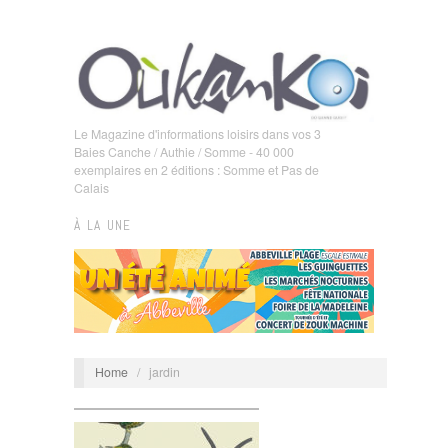
Le Magazine d'informations loisirs dans vos 3
Baies Canche / Authie / Somme - 40 000
exemplaires en 2 éditions : Somme et Pas de
Calais
À LA UNE
Home
/
jardin