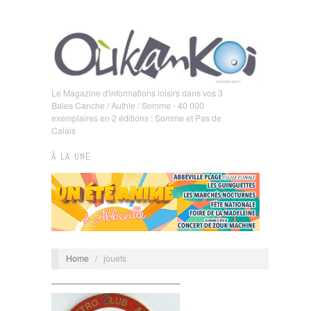
Le Magazine d'informations loisirs dans vos 3
Baies Canche / Authie / Somme - 40 000
exemplaires en 2 éditions : Somme et Pas de
Calais
À LA UNE
Home
/
jouets