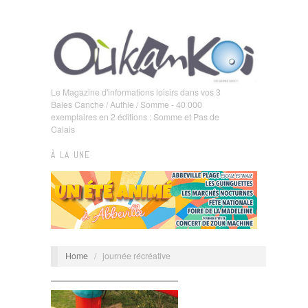
Le Magazine d'informations loisirs dans vos 3
Baies Canche / Authie / Somme - 40 000
exemplaires en 2 éditions : Somme et Pas de
Calais
À LA UNE
Home
/
journée récréative