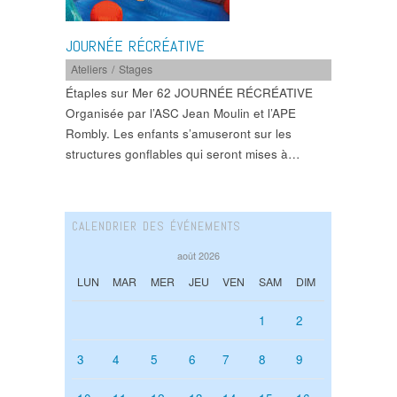
JOURNÉE RÉCRÉATIVE
Ateliers / Stages
Étaples sur Mer 62 JOURNÉE RÉCRÉATIVE
Organisée par l’ASC Jean Moulin et l’APE
Rombly. Les enfants s’amuseront sur les
structures gonflables qui seront mises à…
CALENDRIER DES ÉVÉNEMENTS
août 2026
LUN
MAR
MER
JEU
VEN
SAM
DIM
1
2
3
4
5
6
7
8
9