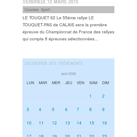
VENDREDI 13 MARS 2015
Courses
,
Sport
LE TOUQUET 62 Le 55éme rallye LE
TOUQUET-PAS de CALAIS sera la première
épreuve du Championnat de France des rallyes
qui compte 8 épreuves sélectionnées…
CALENDRIER DES ÉVÉNEMENTS
août 2026
LUN
MAR
MER
JEU
VEN
SAM
DIM
1
2
3
4
5
6
7
8
9
10
11
12
13
14
15
16
17
18
19
20
21
22
23