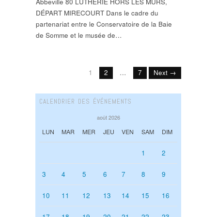
Abbeville 80 LUTHERIE HORS LES MURS,
DÉPART MIRECOURT Dans le cadre du
partenariat entre le Conservatoire de la Baie
de Somme et le musée de…
1
2
…
7
Next →
CALENDRIER DES ÉVÉNEMENTS
août 2026
LUN
MAR
MER
JEU
VEN
SAM
DIM
1
2
3
4
5
6
7
8
9
10
11
12
13
14
15
16
17
18
19
20
21
22
23