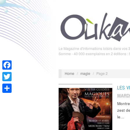
Le Magazine d'informations loisirs dans vos 3
Somme - 40 000 exemplaires en 2 éditions :
Home
/
magie
/
Page 2
Facebook
Twitter
LES V
MARDI
Partager
Montre
zest de
le…