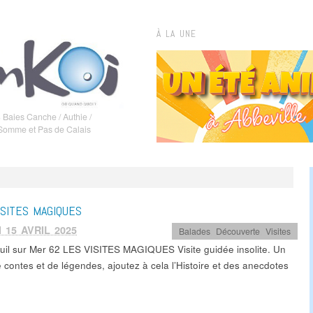
À LA UNE
 Baies Canche / Authie /
 Somme et Pas de Calais
ISITES MAGIQUES
 15 AVRIL 2025
Balades
,
Découverte
,
Visites
uil sur Mer 62 LES VISITES MAGIQUES Visite guidée insolite. Un
 contes et de légendes, ajoutez à cela l’Histoire et des anecdotes