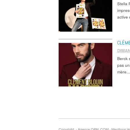
Stell
impress
active
CLÉME
DIMAN
Berck 
pas un
mère…
Copyright - Agence OPALCOM
-
Mentions lé