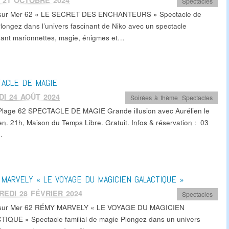
 21 OCTOBRE 2024
Spectacles
 sur Mer 62 « LE SECRET DES ENCHANTEURS » Spectacle de
Plongez dans l’univers fascinant de Niko avec un spectacle
ant marionnettes, magie, énigmes et…
ACLE DE MAGIE
I 24 AOÛT 2024
Soirées à thème
,
Spectacles
 Plage 62 SPECTACLE DE MAGIE Grande illusion avec Aurélien le
en. 21h, Maison du Temps Libre. Gratuit. Infos & réservation : 03
…
MARVELY « LE VOYAGE DU MAGICIEN GALACTIQUE »
EDI 28 FÉVRIER 2024
Spectacles
 sur Mer 62 RÉMY MARVELY « LE VOYAGE DU MAGICIEN
IQUE » Spectacle familial de magie Plongez dans un univers