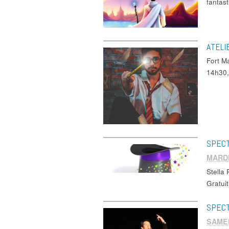
fantas
ATELI
Fort M
14h30,
SPECT
MARDI
Stella
Gratui
SPECT
SAMED