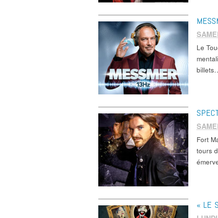
MESS
SAME
Le Tou
mental
billets
SPECT
SAMED
Fort M
tours 
émerve
« LE 