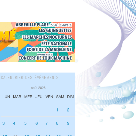
CALENDRIER DES ÉVÉNEMENTS
août 2026
LUN
MAR
MER
JEU
VEN
SAM
DIM
1
2
3
4
5
6
7
8
9