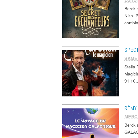
LUNDI
Berck
Niko. 
combin
SPECT
SAMED
Stella
Magici
91 16
RÉMY 
MERCR
Berck
GALACT