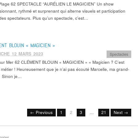
a Plage 62 SPECTACLE “AURÉLIEN LE MAGICIEN” Un show
ionnant, rythmé et surprenant qui alterne visuels et participation
 des spectateurs. Plus qu’un spectacle, c’est…
NT BLOUIN « MAGICIEN »
CHE 12 MARS 2023
Spectacles
sur Mer 62 CLÉMENT BLOUIN « MAGICIEN » « Magicien ? C’est
 métier ! Heureusement que je n’ai pas écouté Marcelle, ma grand-
 Sinon je…
← Previous
1
2
3
…
21
Next →
gales