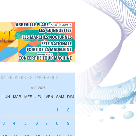
CALENDRIER DES ÉVÉNEMENTS
août 2026
LUN
MAR
MER
JEU
VEN
SAM
DIM
1
2
3
4
5
6
7
8
9