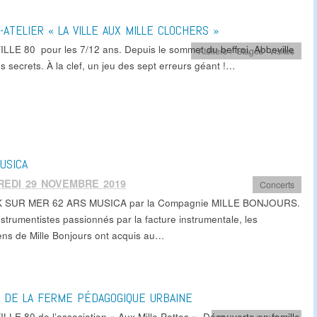
E-ATELIER « LA VILLE AUX MILLE CLOCHERS »
LLE 80 pour les 7/12 ans. Depuis le sommet du beffroi, Abbeville
Ateliers / Stages
,
Visites
es secrets. À la clef, un jeu des sept erreurs géant !…
USICA
REDI 29 NOVEMBRE 2019
Concerts
 SUR MER 62 ARS MUSICA par la Compagnie MILLE BONJOURS.
nstrumentistes passionnés par la facture instrumentale, les
ens de Mille Bonjours ont acquis au…
E DE LA FERME PÉDAGOGIQUE URBAINE
LLE 80 de l’association « Aux Mille Pattes ». Découverte en famille