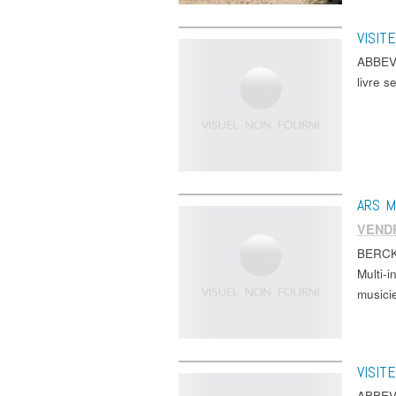
VISIT
ABBEVI
livre s
ARS M
VEND
BERCK
Multi-i
musici
VISIT
ABBEVI