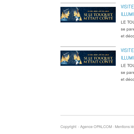
VISIT
ILLUM
LE TOU
se par
et dé
VISIT
ILLUM
LE TOU
se par
et dé
Copyright - Agence OPALCOM
-
Mentions lé