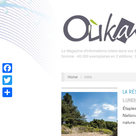
Le Magazine d'informations loisirs dans vos 3
Somme - 40 000 exemplaires en 2 éditions :
Home
/
mille
Facebook
Twitter
LA RÉ
LUNDI
Partager
Étaple
Nation
natur