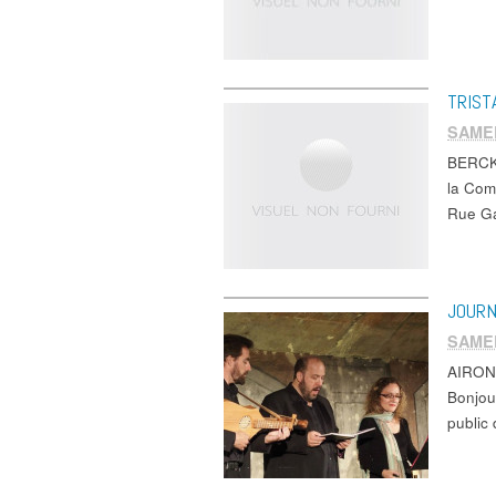
TRIST
SAME
BERCK 
la Com
Rue G
JOUR
SAME
AIRON 
Bonjou
public