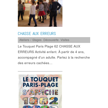
CHASSE AUX ERREURS
Ateliers / Stages
,
Découverte
,
Visites
Le Touquet Paris Plage 62 CHASSE AUX
ERREURS Activité enfant. À partir de 4 ans,
accompagné d’un adulte. Partez à la recherche
des erreurs cachées…