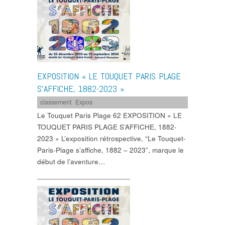
EXPOSITION « LE TOUQUET PARIS PLAGE
S’AFFICHE, 1882-2023 »
classement
,
Expos
Le Touquet Paris Plage 62 EXPOSITION « LE
TOUQUET PARIS PLAGE S’AFFICHE, 1882-
2023 » L’exposition rétrospective, “Le Touquet-
Paris-Plage s’affiche, 1882 – 2023”, marque le
début de l’aventure…