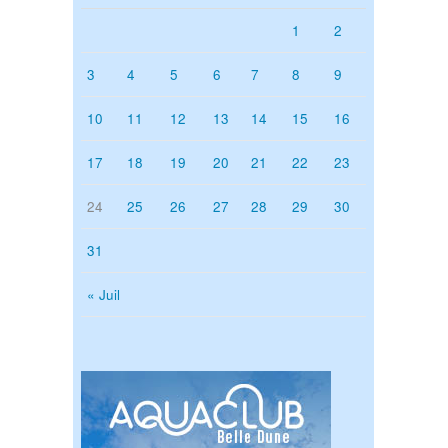
1
2
3
4
5
6
7
8
9
10
11
12
13
14
15
16
17
18
19
20
21
22
23
24
25
26
27
28
29
30
31
« Juil