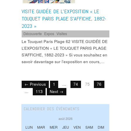
VISITE GUIDÉE DE L’EXPOSITION « LE
TOUQUET PARIS PLAGE S’AFFICHE, 1882-
2023 »
Découverte
,
Expos
,
Visites
Le Touquet Paris Plage 62 VISITE GUIDÉE DE
L’EXPOSITION « LE TOUQUET PARIS PLAGE
S’AFFICHE, 1882-2023 » Si vous souhaitez en
savoir davantage sur l’exposition en cours,…
← Previous
1
…
74
75
76
…
113
Next →
CALENDRIER DES ÉVÉNEMENTS
août 2026
LUN
MAR
MER
JEU
VEN
SAM
DIM