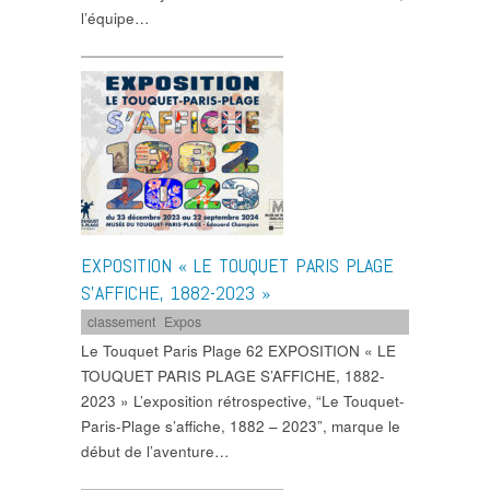
l’équipe…
EXPOSITION « LE TOUQUET PARIS PLAGE
S’AFFICHE, 1882-2023 »
classement
,
Expos
Le Touquet Paris Plage 62 EXPOSITION « LE
TOUQUET PARIS PLAGE S’AFFICHE, 1882-
2023 » L’exposition rétrospective, “Le Touquet-
Paris-Plage s’affiche, 1882 – 2023”, marque le
début de l’aventure…