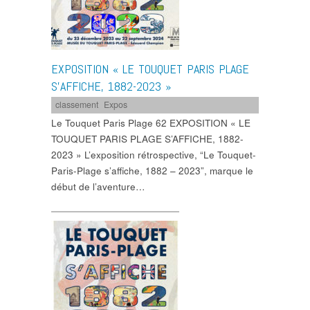
EXPOSITION « LE TOUQUET PARIS PLAGE
S’AFFICHE, 1882-2023 »
classement
,
Expos
Le Touquet Paris Plage 62 EXPOSITION « LE
TOUQUET PARIS PLAGE S’AFFICHE, 1882-
2023 » L’exposition rétrospective, “Le Touquet-
Paris-Plage s’affiche, 1882 – 2023”, marque le
début de l’aventure…