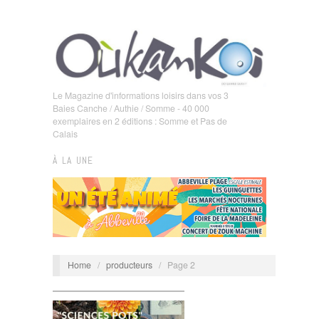
Le Magazine d'informations loisirs dans vos 3
Baies Canche / Authie / Somme - 40 000
exemplaires en 2 éditions : Somme et Pas de
Calais
À LA UNE
Home
/
producteurs
/
Page 2