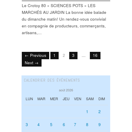
Le Crotoy 80 « SCIENCES POTS » LES
MARCHÉS AU JARDIN La bonne idée balade
du dimanche matin! Un rendez-vous convivial
en compagnie de producteurs, commerçants,
artisans,…
← Previous
1
2
3
…
16
Next →
CALENDRIER DES ÉVÉNEMENTS
août 2026
LUN
MAR
MER
JEU
VEN
SAM
DIM
1
2
3
4
5
6
7
8
9