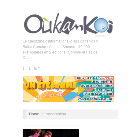
Le Magazine d'informations loisirs dans vos 3
Baies Canche / Authie / Somme - 40 000
exemplaires en 2 éditions : Somme et Pas de
Calais
À LA UNE
Home
/
rassembleur