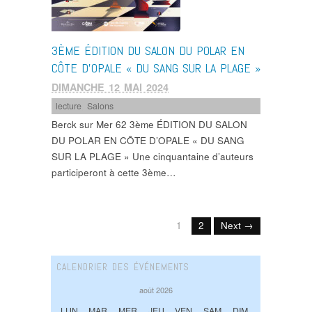
3ÈME ÉDITION DU SALON DU POLAR EN
CÔTE D’OPALE « DU SANG SUR LA PLAGE »
DIMANCHE 12 MAI 2024
lecture
,
Salons
Berck sur Mer 62 3ème ÉDITION DU SALON
DU POLAR EN CÔTE D’OPALE « DU SANG
SUR LA PLAGE » Une cinquantaine d’auteurs
participeront à cette 3ème…
1
2
Next →
CALENDRIER DES ÉVÉNEMENTS
août 2026
LUN
MAR
MER
JEU
VEN
SAM
DIM