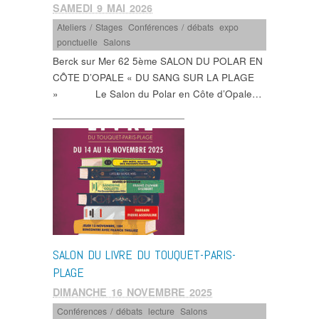
SAMEDI 9 MAI 2026
Ateliers / Stages
,
Conférences / débats
,
expo
ponctuelle
,
Salons
Berck sur Mer 62 5ème SALON DU POLAR EN
CÔTE D’OPALE « DU SANG SUR LA PLAGE
» Le Salon du Polar en Côte d’Opale…
SALON DU LIVRE DU TOUQUET-PARIS-
PLAGE
DIMANCHE 16 NOVEMBRE 2025
Conférences / débats
,
lecture
,
Salons