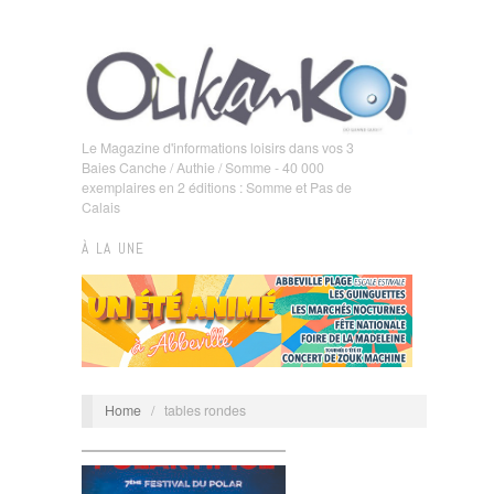
Le Magazine d'informations loisirs dans vos 3
Baies Canche / Authie / Somme - 40 000
exemplaires en 2 éditions : Somme et Pas de
Calais
À LA UNE
Home
/
tables rondes