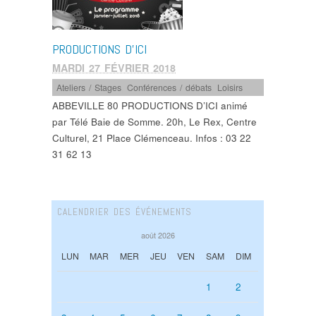
PRODUCTIONS D’ICI
MARDI 27 FÉVRIER 2018
Ateliers / Stages
,
Conférences / débats
,
Loisirs
ABBEVILLE 80 PRODUCTIONS D’ICI animé
par Télé Baie de Somme. 20h, Le Rex, Centre
Culturel, 21 Place Clémenceau. Infos : 03 22
31 62 13
CALENDRIER DES ÉVÉNEMENTS
août 2026
LUN
MAR
MER
JEU
VEN
SAM
DIM
1
2