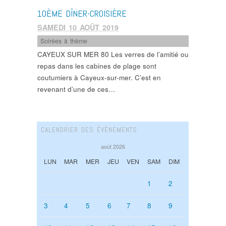
10ÈME DÎNER-CROISIÈRE
SAMEDI 10 AOÛT 2019
Soirées à thème
CAYEUX SUR MER 80 Les verres de l’amitié ou
repas dans les cabines de plage sont
coutumiers à Cayeux-sur-mer. C’est en
revenant d’une de ces…
CALENDRIER DES ÉVÉNEMENTS
août 2026
LUN
MAR
MER
JEU
VEN
SAM
DIM
1
2
3
4
5
6
7
8
9