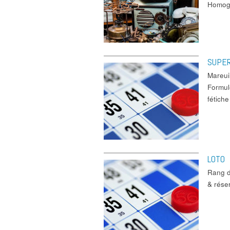
Homogè
SUPER
Mareui
Formule
fétich
LOTO
Rang d
& rése