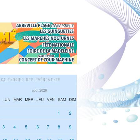
CALENDRIER DES ÉVÉNEMENTS
août 2026
LUN
MAR
MER
JEU
VEN
SAM
DIM
1
2
3
4
5
6
7
8
9