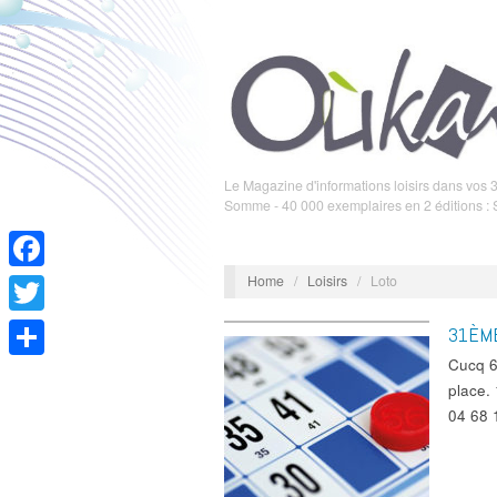
Le Magazine d'informations loisirs dans vos 3
Somme - 40 000 exemplaires en 2 éditions :
Home
/
Loisirs
/
Loto
Facebook
Twitter
31ÈM
Cucq 6
Partager
place.
04 68 