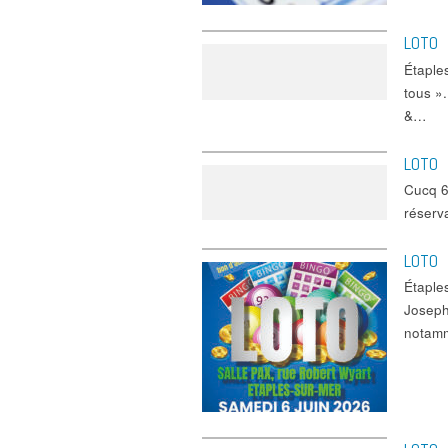
LOTO
Étaple
tous ».
&…
LOTO
Cucq 6
réserv
LOTO
Étaple
Joseph
notam