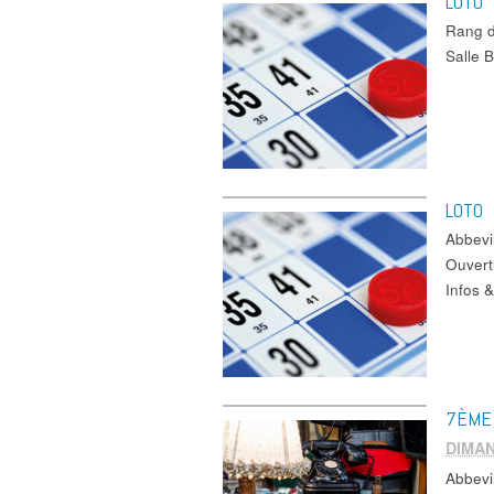
LOTO
Rang d
Salle 
LOTO
Abbevi
Ouvert
Infos 
7ÈME
DIMAN
Abbevi