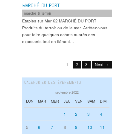
MARCHÉ DU PORT
marché & terroir
Étaples sur Mer 62 MARCHÉ DU PORT
Produits du terroir ou de la mer. Arrêtez-vous
pour faire quelques achats auprès des
exposants tout en flânant…
1
2
3
Next →
CALENDRIER DES ÉVÉNEMENTS
septembre 2022
LUN
MAR
MER
JEU
VEN
SAM
DIM
1
2
3
4
5
6
7
8
9
10
11