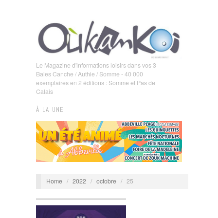
Le Magazine d'informations loisirs dans vos 3
Baies Canche / Authie / Somme - 40 000
exemplaires en 2 éditions : Somme et Pas de
Calais
À LA UNE
Home
/
2022
/
octobre
/
25